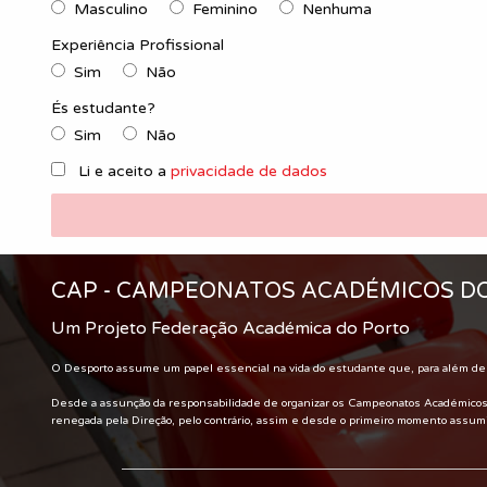
Masculino
Feminino
Nenhuma
Experiência Profissional
Sim
Não
És estudante?
Sim
Não
Li e aceito a
privacidade de dados
CAP - CAMPEONATOS ACADÉMICOS D
Um Projeto Federação Académica do Porto
O Desporto assume um papel essencial na vida do estudante que, para além de 
Desde a assunção da responsabilidade de organizar os Campeonatos Académicos do 
renegada pela Direção, pelo contrário, assim e desde o primeiro momento assumim