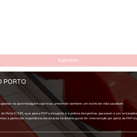
Submeter
O PORTO
apostar na aprendizagem cognitiva, pretende também um estilo de vida saudável.
Porto (CAP), que para a FAP o desporto e a prática desportiva, passaram a ser encarados c
os a particular importância desta área no âmbito geral de intervenção por parte da FAP d