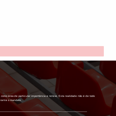
omo área de particular importância e relevo. Esta realidade não é de todo
urante o mandato.